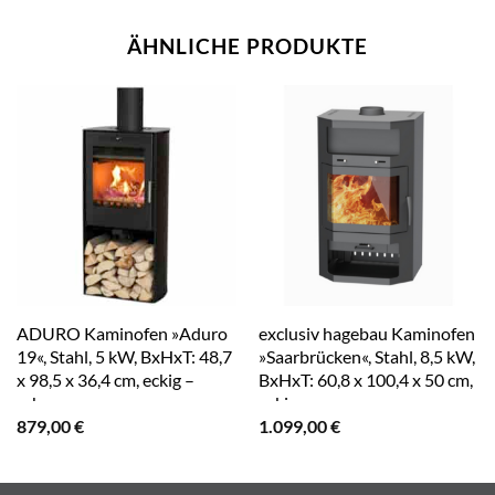
ÄHNLICHE PRODUKTE
ADURO Kaminofen »Aduro
exclusiv hagebau Kaminofen
19«, Stahl, 5 kW, BxHxT: 48,7
»Saarbrücken«, Stahl, 8,5 kW,
x 98,5 x 36,4 cm, eckig –
BxHxT: 60,8 x 100,4 x 50 cm,
schwarz
eckig – grau
879,00
€
1.099,00
€