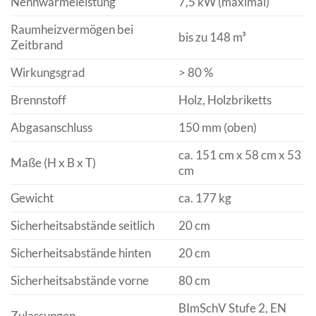
Nennwärmeleistung
7,5 kW (maximal)
Raumheizvermögen bei
bis zu 148 m³
Zeitbrand
Wirkungsgrad
> 80 %
Brennstoff
Holz, Holzbriketts
Abgasanschluss
150 mm (oben)
ca. 151 cm x 58 cm x 53
Maße (H x B x T)
cm
Gewicht
ca. 177 kg
Sicherheitsabstände seitlich
20 cm
Sicherheitsabstände hinten
20 cm
Sicherheitsabstände vorne
80 cm
BImSchV Stufe 2, EN
Zulassungen