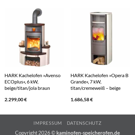
HARK Kachelofen »Avenso
HARK Kachelofen »Opera B
ECOplus«, 6 kW,
Grande«, 7 kW,
beige/titan/jola braun
titan/cremeweiß – beige
2.299,00
€
1.686,58
€
IMPRESSUM
DATENSCHUTZ
Copyright 2026 ©
kaminofen-speicherofen.de