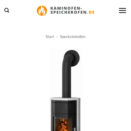
Zum
Inhalt
springen
Start
»
Specksteinöfen