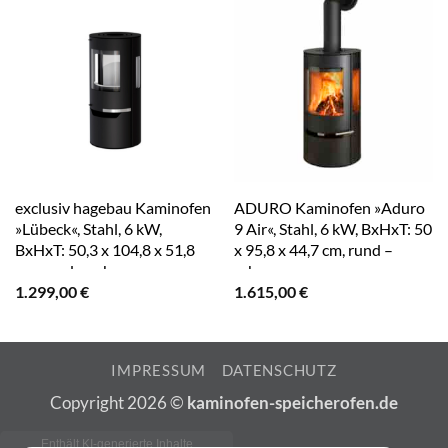
exclusiv hagebau Kaminofen
ADURO Kaminofen »Aduro
»Lübeck«, Stahl, 6 kW,
9 Air«, Stahl, 6 kW, BxHxT: 50
BxHxT: 50,3 x 104,8 x 51,8
x 95,8 x 44,7 cm, rund –
cm, rund – schwarz
schwarz
1.299,00
€
1.615,00
€
IMPRESSUM
DATENSCHUTZ
Copyright 2026 ©
kaminofen-speicherofen.de