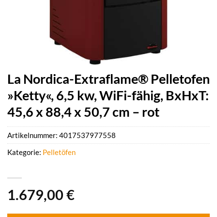
La Nordica-Extraflame® Pelletofen
»Ketty«, 6,5 kw, WiFi-fähig, BxHxT:
45,6 x 88,4 x 50,7 cm – rot
Artikelnummer:
4017537977558
Kategorie:
Pelletöfen
1.679,00
€