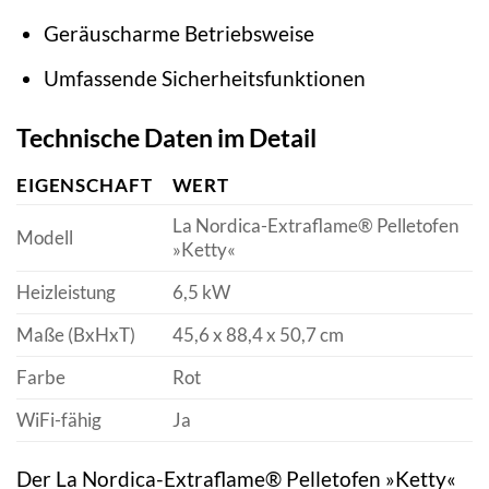
Geräuscharme Betriebsweise
Umfassende Sicherheitsfunktionen
Technische Daten im Detail
EIGENSCHAFT
WERT
La Nordica-Extraflame® Pelletofen
Modell
»Ketty«
Heizleistung
6,5 kW
Maße (BxHxT)
45,6 x 88,4 x 50,7 cm
Farbe
Rot
WiFi-fähig
Ja
Der La Nordica-Extraflame® Pelletofen »Ketty«