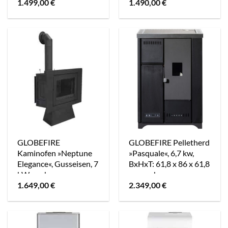
1.499,00
€
1.490,00
€
GLOBEFIRE
GLOBEFIRE Pelletherd
Kaminofen »Neptune
»Pasquale«, 6,7 kw,
Elegance«, Gusseisen, 7
BxHxT: 61,8 x 86 x 61,8
kW – schwarz
cm – schwarz
1.649,00
€
2.349,00
€