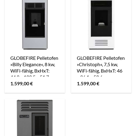
GLOBEFIRE Pelletofen
GLOBEFIRE Pelletofen
»Billy Elegance«, 8 kw,
»Christoph«, 7,5 kw,
WiFi-fähig, BxHxT:
WiFi-fähig, BxHxT: 46
44,8 x 100,5 x 51,7 cm
x 96,1 x 50,6 cm –
1.599,00
€
1.599,00
€
– grau
weiss