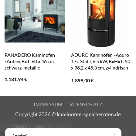
PANADERO Kaminofen
ADURO Kaminofen »Aduro
»Aube«, BxT: 60 x 46 cm,
17«, Stahl, 6,5 kW, BxHxT: 50
schwarz-metallic
x 98,2 x 45,3 cm, zylindrisch
– schwarz
1.181,94
€
1.899,00
€
IMPRESSUM
DATENSCHUTZ
Copyright 2026 ©
kaminofen-speicherofen.de
Anzeige*